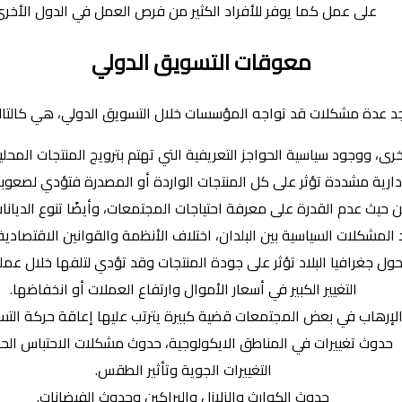
على عمل كما يوفر للأفراد الكثير من فرص العمل في الدول الأخرى
معوقات التسويق الدولي
د عدة مشكلات قد تواجه المؤسسات خلال التسويق الدولي، هي كالتال
أخرى، ووجود سياسية الحواجز التعريفية التي تهتم بترويج المنتجات المح
رية مشددة تؤثر على كل المنتجات الواردة أو المصدرة فتؤدي لصعوبة 
ن حيث عدم القدرة على معرفة احتياجات المجتمعات، وأيضًا تنوع الديان
المشكلات السياسية بين البلدان، اختلاف الأنظمة والقوانين الاقتصادية
 جغرافيا البلاد تؤثر على جودة المنتجات وقد تؤدي لتلفها خلال عملي
التغيير الكبير في أسعار الأموال وارتفاع العملات أو انخفاضها.
لإرهاب في بعض المجتمعات قضية كبيرة يترتب عليها إعاقة حركة التس
حدوث تغييرات في المناطق الايكولوجية، حدوث مشكلات الاحتباس الحر
التغييرات الجوية وتأثير الطقس.
حدوث الكوارث والزلازل والبراكين وحدوث الفيضانات.