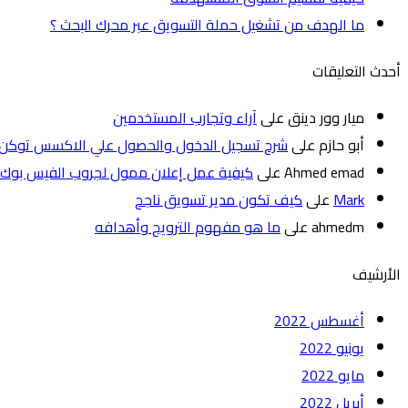
ما الهدف من تشغيل حملة التسويق عبر محرك البحث ؟
أحدث التعليقات
ميار وور دينق
على
آراء وتجارب المستخدمين
أبو حازم
على
شرح تسجيل الدخول والحصول علي الاكسس توكن
Ahmed emad
على
كيفية عمل إعلان ممول لجروب الفيس بوك
Mark
على
كيف تكون مدير تسويق ناجح
ahmedm
على
ما هو مفهوم الترويج وأهدافه
الأرشيف
أغسطس 2022
يونيو 2022
مايو 2022
أبريل 2022