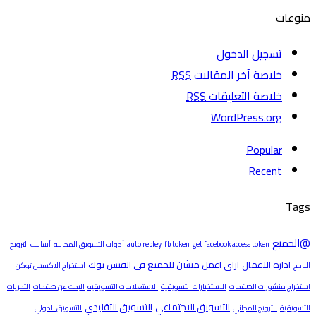
منوعات
تسجيل الدخول
خلاصة آخر المقالات
RSS
خلاصة التعليقات
RSS
WordPress.org
Popular
Recent
Tags
@الجميع
get facebook access token
fb token
auto repley
أدوات التسويق المجانيه
أساليت الترويج
ادارة الاعمال
ازاي اعمل منشن للجميع في الفيس بوك
الناجح
استخراج الاكسس توكن
استخراج منشورات الصفحات
الاستخبارات التسويقية
الاستعلامات التسويقيه
البحث عن صفحات
التحريات
التسويق الاجتماعي
التسويق التقليدي
التسويقية
الترويج المجاني
التسويق الدولي