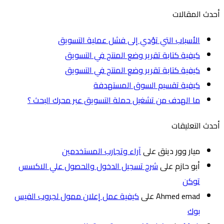
أحدث المقالات
الأسباب التي تؤدي إلى فشل عملية التسويق
كيفية كتابة تقرير وضع المنتج في التسويق
كيفية كتابة تقرير وضع المنتج في التسويق
كيفية تقسيم السوق المستهدفة
ما الهدف من تشغيل حملة التسويق عبر محرك البحث ؟
أحدث التعليقات
ميار وور دينق
على
آراء وتجارب المستخدمين
أبو حازم
على
شرح تسجيل الدخول والحصول علي الاكسس
توكن
Ahmed emad
على
كيفية عمل إعلان ممول لجروب الفيس
بوك