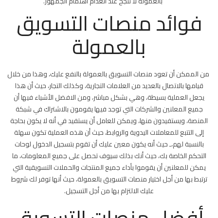
بالعمولة لا تنجح عند انعدام اهتمام الجمهور.
فوائد منصات التسويق
بالعمولة
من الممكن أن تعود منصات التسويق بالعمولة بالنفع عليك، وهذا من خلال
قيامها بالاتصال بالعديد من العلامات التجارية، وكذلك التجار، حيث أن هذا
يجعل العملية بسيطة، وهي بشكل مباشر، ومن الافضل الأشياء فيها أن
جميع المعلنين والشركات التي توجد فيها يقومون بالاشتراك في شبكة
المنصة، ويستفيدون منها، ويمكن للعامل أن يستفيد في أنه لا يكون بحاجة
إلى التتبع للمعاملات اليدوية والروابط، حيث أن هذه العملية تكون سهلة
بالنسبة لهم،ـ حيث أنه يكون معين عليك أن تقوم بتسجيل الدخول لوحات
التحكم الخاصة بك، حيث أنك بذلك سيوف تحصل على جميع المعلومات، ما
يمكن للمعلنين أن يقوموا بأداء جميع المنتجات والحملات التسويقية التي
ترتبط بها من أجل اختيار منصات التسويق بالعمولة، حيث أنها توفر لك شروط
عليك الالتزام بها من أجل التسجيل.
أفضل منصات التسويق