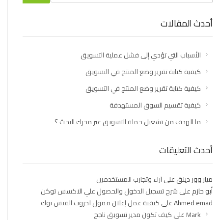
أحدث المقالات
الأسباب التي تؤدي إلى فشل عملية التسويق
كيفية كتابة تقرير وضع المنتج في التسويق
كيفية كتابة تقرير وضع المنتج في التسويق
كيفية تقسيم السوق المستهدفة
ما الهدف من تشغيل حملة التسويق عبر محرك البحث ؟
أحدث التعليقات
ميار وور دينق
على
آراء وتجارب المستخدمين
أبو حازم
على
شرح تسجيل الدخول والحصول علي الاكسس توكن
Ahmed emad
على
كيفية عمل إعلان ممول لجروب الفيس بوك
Mark
على
كيف تكون مدير تسويق ناجح