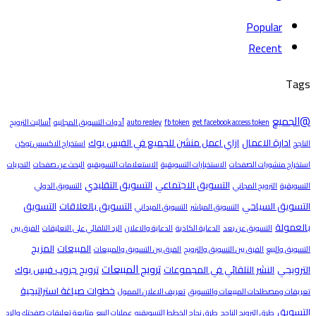
Popular
Recent
Tags
@الجميع
get facebook access token
fb token
auto repley
أدوات التسويق المجانيه
أساليت الترويج
ادارة الاعمال
ازاي اعمل منشن للجميع في الفيس بوك
الناجح
استخراج الاكسس توكن
استخراج منشورات الصفحات
الاستخبارات التسويقية
الاستعلامات التسويقيه
البحث عن صفحات
التحريات
التسويق الاجتماعي
التسويق التقليدي
التسويقية
الترويج المجاني
التسويق الدولي
التسويق السياحي
التسويق بالعلاقات
التسويق
التسويق المباشر
التسويق الميداني
بالعمولة
التسويق عن بعد
الدعاية الكاذبة
الدعاية والاعلان
الرد التلقائي على التعليقات
الفرق بين
المبيعات
المزيج
التسويق والبيع
الفرق بين التسويق والترويج
الفرق بين التسويق والمبيعات
ترويج المبيعات
الترويجي
النشر التلقائي في المجموعات
ترويج جروب فيس بوك
خطوات صياغة استراتيجية
تعريفات ومصطلحات المبيعات والتسويق
تعريف الاعلان الممول
التسويق
طرق الترويج الناجح
طرق نجاح الخطط التسويقيه
عمليات البيع
متابعة تعليقات صفحتك والرد