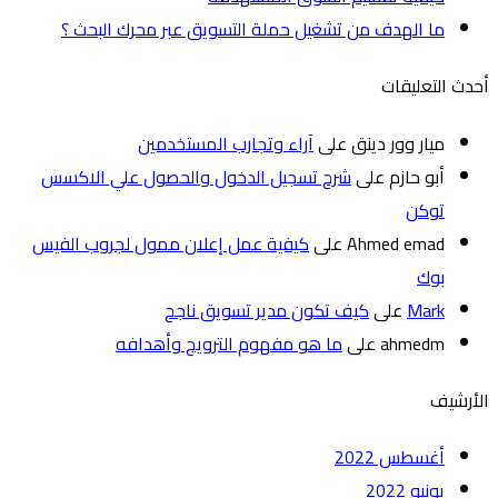
ما الهدف من تشغيل حملة التسويق عبر محرك البحث ؟
أحدث التعليقات
ميار وور دينق
على
آراء وتجارب المستخدمين
أبو حازم
على
شرح تسجيل الدخول والحصول علي الاكسس
توكن
Ahmed emad
على
كيفية عمل إعلان ممول لجروب الفيس
بوك
Mark
على
كيف تكون مدير تسويق ناجح
ahmedm
على
ما هو مفهوم الترويج وأهدافه
الأرشيف
أغسطس 2022
يونيو 2022