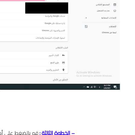
– الخطوة الثالثة :
قم
بالضغط على أم