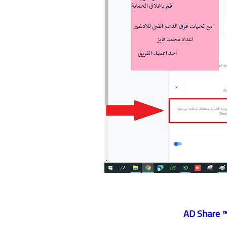
™ AD Sha