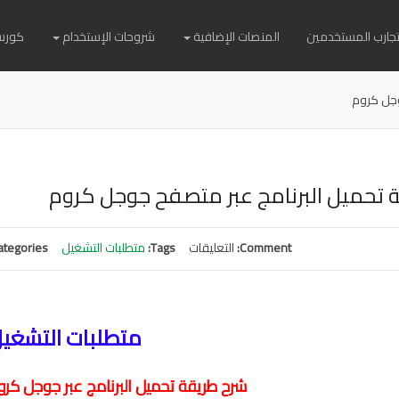
وتجارب المستخدمين
المنصات الإضافية
شروحات الإستخدام
كورس
وجل كروم
 تحميل البرنامج عبر متصفح جوجل كروم
Comment:
التعليقات
على
Tags:
متطلبات التشغيل
ategories:
طريقة
تحميل
البرنامج
متطلبات التشغي
عبر
متصفح
جوجل
شرح طريقة تحميل البرنامج عبر جوجل ك
كروم