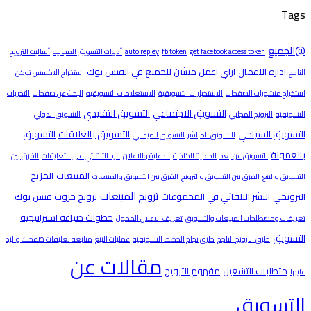
Tags
@الجميع
get facebook access token
fb token
auto repley
أدوات التسويق المجانيه
أساليت الترويج
ادارة الاعمال
ازاي اعمل منشن للجميع في الفيس بوك
الناجح
استخراج الاكسس توكن
استخراج منشورات الصفحات
الاستخبارات التسويقية
الاستعلامات التسويقيه
البحث عن صفحات
التحريات
التسويق الاجتماعي
التسويق التقليدي
التسويقية
الترويج المجاني
التسويق الدولي
التسويق السياحي
التسويق بالعلاقات
التسويق
التسويق المباشر
التسويق الميداني
بالعمولة
التسويق عن بعد
الدعاية الكاذبة
الدعاية والاعلان
الرد التلقائي على التعليقات
الفرق بين
المبيعات
المزيج
التسويق والبيع
الفرق بين التسويق والترويج
الفرق بين التسويق والمبيعات
ترويج المبيعات
الترويجي
النشر التلقائي في المجموعات
ترويج جروب فيس بوك
خطوات صياغة استراتيجية
تعريفات ومصطلحات المبيعات والتسويق
تعريف الاعلان الممول
التسويق
طرق الترويج الناجح
طرق نجاح الخطط التسويقيه
عمليات البيع
متابعة تعليقات صفحتك والرد
مقالات عن
متطلبات التشغيل
مفهوم الترويج
عليها
التسويق