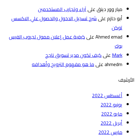
ميار وور دينق
على
آراء وتجارب المستخدمين
أبو حازم
على
شرح تسجيل الدخول والحصول علي الاكسس
توكن
Ahmed emad
على
كيفية عمل إعلان ممول لجروب الفيس
بوك
Mark
على
كيف تكون مدير تسويق ناجح
ahmedm
على
ما هو مفهوم الترويج وأهدافه
الأرشيف
أغسطس 2022
يونيو 2022
مايو 2022
أبريل 2022
مارس 2022