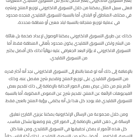
يعتبر التسويق الالكتروني يعتبر افضل بكثير من التسويق التقليدي المعروف
فعلى سبيل المثال يمكننا من خلال التسويق الالكتروني توزيع المنتج ونشره
في مختلف المناطق أو البلدان، أما بالنسبة للتسويق التقليدي فنجده محدود
في عملية توزيع منتجاته بالنسبة لبلد معين أو منطقة محددة.
كذلك عن طريق التسويق الالكتروني يمكننا الوصول لإعداد ضخمة بل هائلة
من البشر ولكن التسويق التقليدي يكون محدود بأهالي المنطقة فقط، أما
التسويق الالكتروني لا يؤثر البعد الجغرافي عليه نهائياً لذلك كان أفضل بكثير
من التسويق التقليدي.
بالإضافة إلى ذلك أنه لو قمنا بالنظر إلى التسويق الالكتروني نجد أنه أكثر قدره
من التسويق التقليدي على توزيع المنتج وتقديم شرح مفصل عنه، وذلك
الأمر يتم من خلال عرض بعض الصور الجذابة بالإضافة إلى ذلك تقديم بعض
الفيديوهات الرائعة عن المنتج، تقديم شرح عن النصوص المكتوبة، أما بالنسبة
للتسويق التقليدي فلا يوجد كل هذا بل أنه يكتفي برؤية المنتج بالعين فقط.
ومن خلال مجموعة من الرسائل الإلكترونية يمكننا عزيزي القارئ تعليق
الرسالة في ذهن الناس بالإضافة إلى الصور التي يتم وضعها بشكل مناسب،
كل هذه الأمور لا يمكن تحقيقها في التسويق التقليدي ومن هنا كان
التسويق الالكتروني أفضل بكثير من التسويق التقليدي، لذلك أكثر الناس حالياً