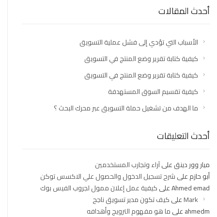
أحدث المقالات
الأسباب التي تؤدي إلى فشل عملية التسويق
كيفية كتابة تقرير وضع المنتج في التسويق
كيفية كتابة تقرير وضع المنتج في التسويق
كيفية تقسيم السوق المستهدفة
ما الهدف من تشغيل حملة التسويق عبر محرك البحث ؟
أحدث التعليقات
ميار وور دينق
على
آراء وتجارب المستخدمين
أبو حازم
على
شرح تسجيل الدخول والحصول علي الاكسس توكن
Ahmed emad
على
كيفية عمل إعلان ممول لجروب الفيس بوك
Mark
على
كيف تكون مدير تسويق ناجح
ahmedm
على
ما هو مفهوم الترويج وأهدافه