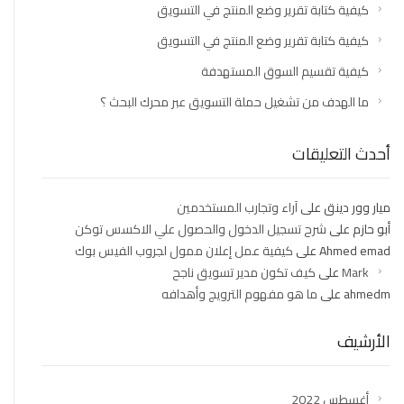
كيفية كتابة تقرير وضع المنتج في التسويق
كيفية كتابة تقرير وضع المنتج في التسويق
كيفية تقسيم السوق المستهدفة
ما الهدف من تشغيل حملة التسويق عبر محرك البحث ؟
أحدث التعليقات
ميار وور دينق
على
آراء وتجارب المستخدمين
أبو حازم
على
شرح تسجيل الدخول والحصول علي الاكسس توكن
Ahmed emad
على
كيفية عمل إعلان ممول لجروب الفيس بوك
Mark
على
كيف تكون مدير تسويق ناجح
ahmedm
على
ما هو مفهوم الترويج وأهدافه
الأرشيف
أغسطس 2022