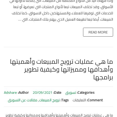
ولذا فهناك اليد من الأنواع المختلفة من المبيعات، التي يمكننا تداولها في
الأسواق، وقد تختلف المبيعات تبعا لأنواع المنتجات التي نعرضها، أو تبعا
للخدمات التي توفرها للعملاء والمستهلكين داخل الاسواق، كما تختلف
المبيعات، أيضا تبعا لطبيعة العميل الذي يهتم بتلك المنتجات، التي …
READ MORE
ما هي عمليات ترويج المبيعات وأهميتها
وأهدافها ومميزاتها وكيفية تطوير
برامجها
Categories:
تسويق
Date:
20/09/2021
Author:
Adshare
Comment:
التعليقات
على
Tags:
ترويج المبيعات
,
مقالات عن التسويق
ما
هي
ما هي عمليات ترويج المبيعات وأهميتها وأهدافها ومميزاتها وكيفية تطوير