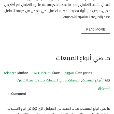
العمل
لابد أن يختلف التعامل وهذا ما يمكننا معرفته عندما نود التعامل مع أكثر من
مغلق
عميل، فيجب علينا أولا تحديد شخصية العميل لكي نتمكن من كيفية التعامل
معه بالطريقة المناسبة لشخصيته، …
READ MORE
ما هي أنواع المبيعات
Categories:
تسويق
Date:
16/10/2021
Author:
Adshare
Tags:
أنواع المبيعات
,
المبيعات
,
ترويج المبيعات
,
مبيعات
,
مقالات عن
التسويق
1
Comment:
ما هي أنواع المبيعات هناك العديد من العوامل التي تؤثر في نوع المبيعات،