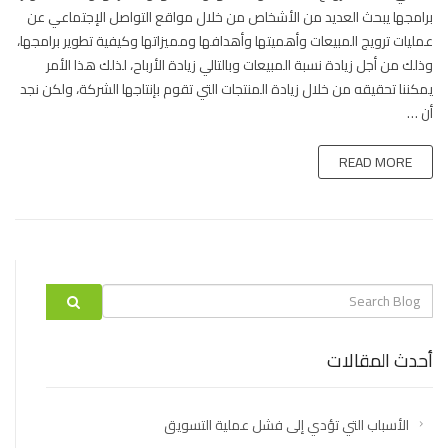
عمليات
برامجها يبحث العديد من الأشخاص من خلال مواقع التواصل الإجتماعي عن
ترويج
عمليات ترويج المبيعات وأهميتها وأهدافها ومميزاتها وكيفية تطوير برامجها،
المبيعات
وذلك من أجل زيادة نسبة المبيعات وبالتالي زيادة الأرباح، لذلك هذا الأمر
وأهميتها
يمكننا تحقيقه من خلال زيادة المنتجات التي تقوم بإنتاجها الشركة، ولكن نجد
وأهدافها
أن …
ومميزاتها
وكيفية
READ MORE
تطوير
برامجها
مغلقة
Search
label
أحدث المقالات
الأسباب التي تؤدي إلى فشل عملية التسويق