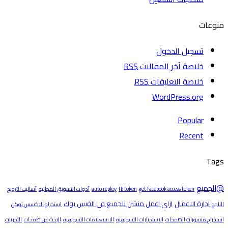
منوعات
تسجيل الدخول
خلاصة آخر المقالات
RSS
خلاصة التعليقات
RSS
WordPress.org
Popular
Recent
Tags
@الجميع
get facebook access token
fb token
auto repley
أدوات التسويق المجانيه
أساليت الترويج
ادارة الاعمال
ازاي اعمل منشن للجميع في الفيس بوك
الناجح
استخراج الاكسس توكن
استخراج منشورات الصفحات
الاستخبارات التسويقية
الاستعلامات التسويقيه
البحث عن صفحات
التحريات