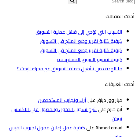
أحدث المقالات
الأسباب التي تؤدي إلى فشل عملية التسويق
كيفية كتابة تقرير وضع المنتج في التسويق
كيفية كتابة تقرير وضع المنتج في التسويق
كيفية تقسيم السوق المستهدفة
ما الهدف من تشغيل حملة التسويق عبر محرك البحث ؟
أحدث التعليقات
ميار وور دينق
على
آراء وتجارب المستخدمين
أبو حازم
على
شرح تسجيل الدخول والحصول علي الاكسس
توكن
Ahmed emad
على
كيفية عمل إعلان ممول لجروب الفيس
بوك