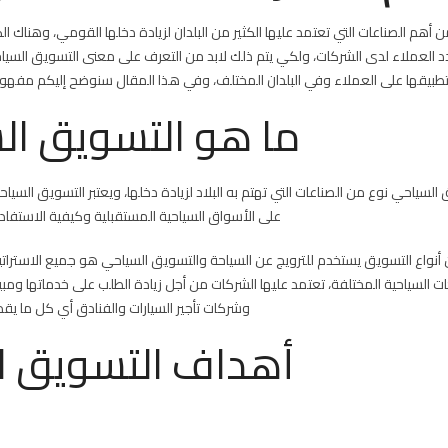
استراتيجياته
ن أهم الصناعات التي تعتمد عليها الكثير من البلدان لزيادة دخلها القومي، وهناك ال
؟
دد العملاء لدى الشركات، ولكي يتم ذلك لابد من التعرف على معنى التسويق السي
مغلقة
طبيقها على العملاء وفي البلدان المختلف، وفي هذا المقال سنوضح إليكم مفهوم 
ما هو التسويق ال
 السياحي نوع من الصناعات التي تهتم به البلاد لزيادة دخلها، ويعتبر التسويق ال
على الأسواق السياحية المستقبلية وكيفية الاستفادة
أنواع التسويق يستخدم للترويج عن السياحة والتسويق السياحي هو جميع الاستراتي
ات السياحية المختلفة، تعتمد عليها الشركات من أجل زيادة الطلب على خدماتها ومبي
وشركات تأجير السيارات والفنادق أي كل ما يقد
أهداف التسويق ا