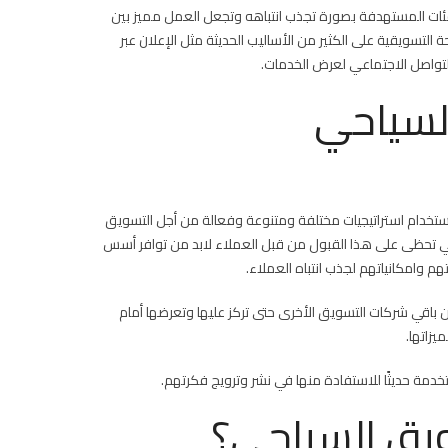
فئات المستهدفة بصورة تجذب انتباهه وتجعل العمل مميز بين
التسويقية على الكثير من الأساليب الحديثة مثل الإعلان عبر
التواصل الاجتماعي لعرض الخدمات.
لسياحي
استخدام استراتيجيات مختلفة ومتنوعة وفعالة من أجل التسويق
 تحظى على هذا القبول من قبل العملاء لابد من توافر أسس
 وامكانياتهم لجذب انتباه العملاء.
ن باقي شركات التسويق الأخرى حتى تركز عليها وتعرضها أمام
يزاتها.
دمة حديثًا للاستفادة منها في نشر وترويج فكرتهم.
ويق السياحي؟