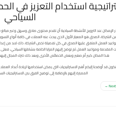
راتيجية استخدام التعزيز في الح
السياحي
 الإمكان عند الترويج للأنشطة السياحية أن تقدم محتوى صادق وسهل وغير مبالغ فيه
عن الشركة، الصدق هو المعيار الأول الذي يبحث عنه العملاء في كافة أنواع الت
اعيد العمل المتفق عليها الصدق في كل تفصيلة تخص الشركة، ذلك لابد من إعداد
 المقدمة ومواعيد العمل ثم توضح إليهم المزايا الخاصة بنشاطها السياحي، فعلى سب
هذا المكان كبير أم صغير وبعض الخصائص الأخرى وبعد ذلك تترك المجال إليهم ل
نكون قد أوضحنا إليكم أهم الاستراتيجيات التي يمكن استخدامها لزيادة أعداد العم
المميزة إليهم بالإضافة إلى توضيح الفرق بين الاستراتيجيات الس
Next →