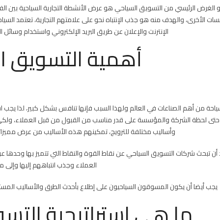
 الغرض الرئيسي من التسويق السياحي هو عرض الأنشطة التجارية السياحية بين ال
ت الأخرى، والهدف منه هو جذب الإنتباه نحو على علامتهم التجارية، تعتمد السياحة 
الإنترنت والإعلان عن طريق البريد الإلكتروني واستخدام وسائل 
أهمية التسويق ا
ياحة من أهم الصناعات في العالم ولهذا السبب فإنها تنافس بشكل كبير، لذا يجب 
حتى لحظة الشركة والمؤسسة على قدر مناسب من القبول من قبل العملاء، ولكي
وأساليب مختلفة للترويج، تمكينهم هذه الأساليب من عرض مميزاتهم
د أن تبحث شركات التسويق السياحي عن نقاط القوة والنقاط التي تتميز بها وحدها ع
العملاء وجذب انتباههم إليها وإلى مم
يجب أيضا أن يكون المسوقون السياحيون على إطلاع بأحدث الطرق والأساليب المستخ
ما هي استراتيجية التس