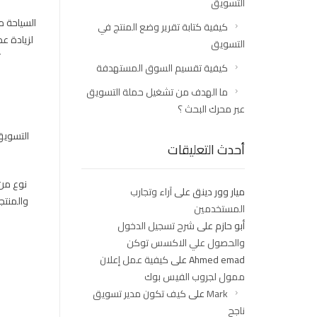
التسويق
السياحة م
كيفية كتابة تقرير وضع المنتج في
لزيادة ع
التسويق
ت
كيفية تقسيم السوق المستهدفة
ما الهدف من تشغيل حملة التسويق
عبر محرك البحث ؟
التسويق
أحدث التعليقات
نوع من 
ميار وور دينق
على
آراء وتجارب
والمنتج
المستخدمين
أبو حازم
على
شرح تسجيل الدخول
والحصول علي الاكسس توكن
Ahmed emad
على
كيفية عمل إعلان
ممول لجروب الفيس بوك
Mark
على
كيف تكون مدير تسويق
ناجح