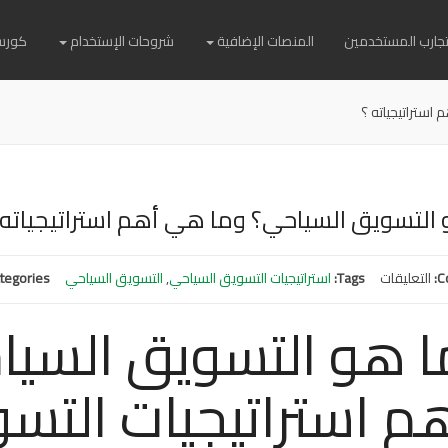
وتجارب المستخدمين
المنصات الإضافية
شروحات الإستخدام
كورس
استراتيجياته ؟
 التسويق السياحي؟ وما هي أهم استراتيجياته 
C
التعليقات
على
Tags:
استراتيجيات التسويق السياحي
,
التسويق السياحي
tegories:
ما
ا هو التسويق السي
هو
التسويق
السياحي؟
م استراتيجيات التس
وما
هي
أهم