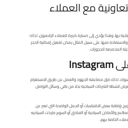
تعاونية مع العملاء
ياحية بها، وهذا يؤدي إلى خسارة كبيرة للعملاء الرقميون، لذلك
والاستفادة منها، على سبيل المثال يمكن تفعيل إمكانية الحجز
حديثة المخصصة للحجوزات.
على
Instagram
سبوك، لذلك فإن مضاعفة الجهود والعمل عن طريق الانستغرام
لعرض انشطة الشركات السياحية بدلا من باقي وسائل التواصل
ج بإضافة بعض الاقتباسات أو الجمل الواضحة التي تعبر عن
عم والأماكن السياحية أو الفنادق أو السوبر ماركت السياحيه
ملاء الخاصة بهم.